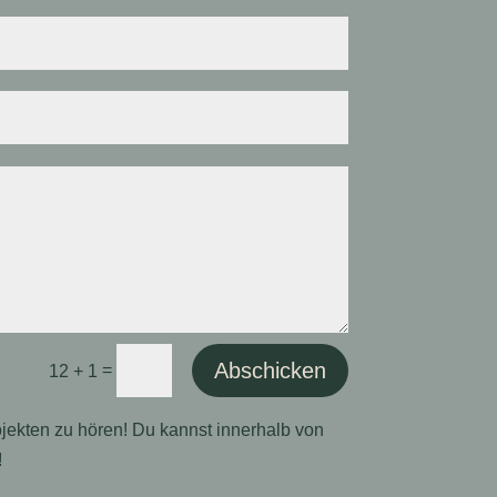
Abschicken
=
12 + 1
ojekten zu hören! Du kannst innerhalb von
!